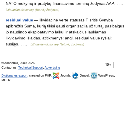
NATO mokymų ir pratybų finansavimo terminų žodynas AAP… …
Lithuanian dictionary (lietuvių žodynas)
residual value
— likvidacinė vertė statusas T sritis Gynyba
apibrėžtis Suma, kurią tikisi gauti organizacija už turtą, pasibaigus
jo naudingo eksploatavimo laikui ir atskaičius laukiamas
likvidavimo išlaidas. atitikmenys: angl. residual value ryšiai:
susijęs… …
Lithuanian dictionary (lietuvių žodynas)
© Academic, 2000-2026
18+
Contact us:
Technical Support
,
Advertising
Dictionaries export
, created on PHP,
Joomla,
Drupal,
WordPress,
MODx.