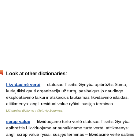
Look at other dictionaries:
likvidacinė vertė
— statusas T sritis Gynyba apibrėžtis Suma,
kurią tikisi gauti organizacija už turtą, pasibaigus jo naudingo
eksploatavimo laikui ir atskaičius laukiamas likvidavimo išlaidas.
atitikmenys: angl. residual value ryšiai: susijęs terminas –… …
Lithuanian dictionary (lietuvių žodynas)
scrap value
— likviduojamo turto vertė statusas T sritis Gynyba
apibrėžtis Likviduojamo ar sunaikinamo turto vertė. atitikmenys:
angl. scrap value ryšiai: susijęs terminas – likvidacinė vertė šaltinis