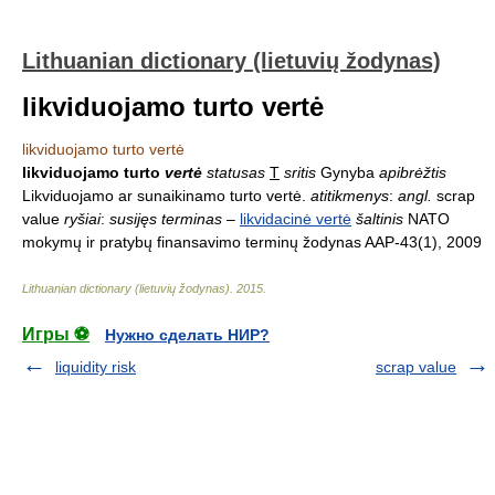
Lithuanian dictionary (lietuvių žodynas)
likviduojamo turto vertė
likviduojamo turto vertė
likviduojamo turto
vertė
statusas
T
sritis
Gynyba
apibrėžtis
Likviduojamo ar sunaikinamo turto vertė.
atitikmenys
:
angl.
scrap
value
ryšiai
:
susijęs terminas
–
likvidacinė vertė
šaltinis
NATO
mokymų ir pratybų finansavimo terminų žodynas AAP-43(1), 2009
Lithuanian dictionary (lietuvių žodynas)
.
2015
.
Игры ⚽
Нужно сделать НИР?
liquidity risk
scrap value